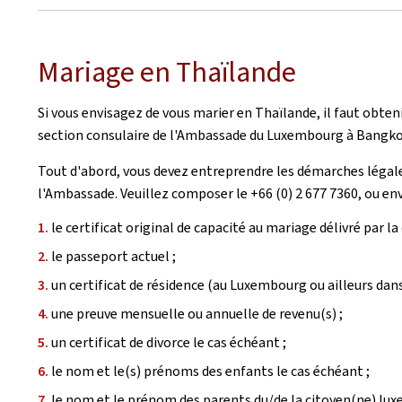
Mariage en Thaïlande
Si vous envisagez de vous marier en Thaïlande, il faut obte
section consulaire de l'Ambassade du Luxembourg à Bangko
Tout d'abord, vous devez entreprendre les démarches légale
l'Ambassade. Veuillez composer le +66 (0) 2 677 7360, ou en
le certificat original de capacité au mariage délivré par
le passeport actuel ;
un certificat de résidence (au Luxembourg ou ailleurs dan
une preuve mensuelle ou annuelle de revenu(s) ;
un certificat de divorce le cas échéant ;
le nom et le(s) prénoms des enfants le cas échéant ;
le nom et le prénom des parents du/de la citoyen(ne) lux