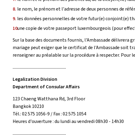
le nom, le prénom et l'adresse de deux personnes de réfé
les données personnelles de votre futur(e) conjoint(e) th
une copie de votre passeport luxembourgeois (pour effectue
Sur la base des documents fournis, l'Ambassade délivrera gr
mariage peut exiger que le certificat de l'Ambassade soit tra
renseigner au préalable sur la procédure à respecter. Pour les
...........................................................
Legalization Division
Department of Consular Affairs
123 Chaeng Watthana Rd, 3rd Floor
Bangkok 10210
Tél.: 02 575 1056-9 / Fax : 02 575 1054
Heures d'ouverture : du lundi au vendredi 08h30 - 14h30
...........................................................