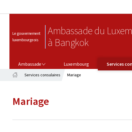
Ambassade du Luxem
Le gouvernement
à Bangkok
luxembourgeois
AMBASSADE
SERVICES CONSULAIRES
Ambassade
Luxembourg
Services con
Services consulaires
Mariage
Accueil
Mariage