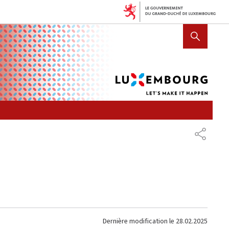
Lux
AFFICHER / MASQUER LA R
let's
mak
it
hap
PARTAG
Dernière modification le
28.02.2025