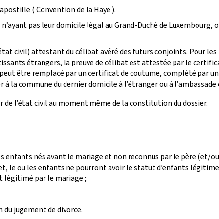
apostille ( Convention de la Haye ).
 n’ayant pas leur domicile légal au Grand-Duché de Luxembourg, ou t
’état civil) attestant du célibat avéré des futurs conjoints. Pour l
ssants étrangers, la preuve de célibat est attestée par le certific
 il peut être remplacé par un certificat de coutume, complété par un 
resser à la commune du dernier domicile à l’étranger ou à l’ambassad
ier de l’état civil au moment même de la constitution du dossier.
des enfants nés avant le mariage et non reconnus par le père (et/ou l
t, le ou les enfants ne pourront avoir le statut d’enfants légitimes
légitimé par le mariage ;
n du jugement de divorce.