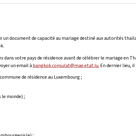
nir un document de capacité au mariage destiné aux autorités thaïl
k.
s dans votre pays de résidence avant de célébrer le mariage en Th
voyer un email à
bangkok.consulat@mae.etat.lu.
En dernier lieu, i
 la commune de résidence au Luxembourg ;
s le monde) ;
embourgeois(e) ;