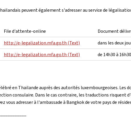
thaïlandais peuvent également s'adresser au service de légalisatio
File d'attente-online
Document délivr
http://e-legalization.mfa.go.th (Text)
dans les deux jo
http://e-legalization.mfa.go.th (Text)
de 14h30 à 16h3
 célébré en Thaïlande auprès des autorités luxembourgeoises. Les 
tion consulaire. Dans le cas contraire, les traductions risquent d'ê
vez vous adresser à l'ambassade à Bangkok de votre pays de réside
____________