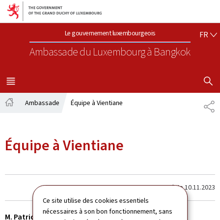
Aller au menu principal
Aller au contenu
FR
Le gouvernement luxembourgeois
FR
Ambassade du Luxembourg
à Bangkok
AFFICHER
MENU
PRINCIPAL
Ambassade
Équipe à Vientiane
SH
Accueil
Équipe à Vientiane
Last update
10.11.2023
Ce site utilise des cookies essentiels
nécessaires à son bon fonctionnement, sans
M. Patrick HEMMER