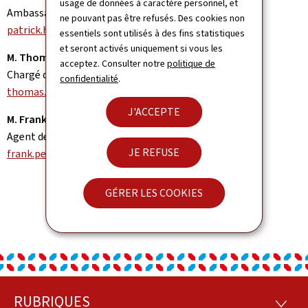
usage de données à caractère personnel, et
Ambassadeur
ne pouvant pas être refusés. Des cookies non
patrick.hemmer@mae.etat.lu
essentiels sont utilisés à des fins statistiques
et seront activés uniquement si vous les
M. Thomas LAMMAR
acceptez. Consulter notre
politique de
Chargé d'affaires a.i.
confidentialité
.
thomas.lammar@mae.etat.lu
J'ACCEPTE
M. Frank PEIFFER
Agent de la coopération et du développement
JE REFUSE
frank.peiffer@mae.etat.lu
GÉRER LES COOKIES
RUBRIQUES
RUBRI