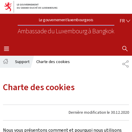
Aller au menu principal
Aller au contenu
FR
Le gouvernement luxembourgeois
FR
Ambassade du Luxembourg
à Bangkok
AFFICHER
MENU
PRINCIPAL
Support
Charte des cookies
PA
Accueil
Charte des cookies
Dernière modification le
30.12.2020
Nous vous présentons comment et pourquoi nous utilisons