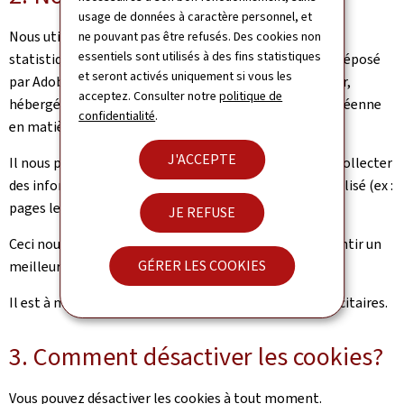
usage de données à caractère personnel, et
Nous utilisons des cookies dans le cadre de l’analyse
ne pouvant pas être refusés. Des cookies non
essentiels sont utilisés à des fins statistiques
statistiques de la fréquentation du site. Le cookie est déposé
et seront activés uniquement si vous les
par Adobe analytics. Adobe Analytics est un produit tier,
acceptez. Consulter notre
politique de
hébergé en Europe et répondant à la législation européenne
confidentialité
.
en matière de protection des données.
J'ACCEPTE
Il nous permet de compter le nombre de visiteurs, de collecter
des informations sur la manière dont notre site est utilisé (ex :
pages les plus vues, temps de visite, etc.).
JE REFUSE
Ceci nous permet d’améliorer notre site pour vos garantir un
GÉRER LES COOKIES
meilleur accès à l’information.
Il est à noter que nous n’utilisons pas de cookies publicitaires.
3. Comment désactiver les cookies?
Vous pouvez désactiver les cookies à tout moment.