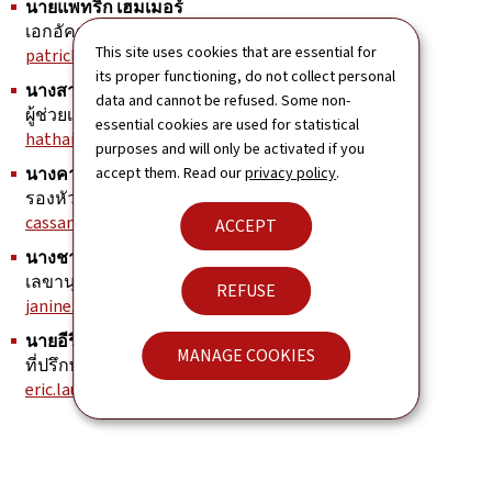
นายแพทริก เฮมเมอร์
เอกอัครราชทูต
This site uses cookies that are essential for
patrick.hemmer@mae.etat.lu
its proper functioning, do not collect personal
นางสาวหทัยทิพย์ เอี่ยมสุทธา
data and cannot be refused. Some non-
ผู้ช่วยเอกอัครราชทูต
essential cookies are used for statistical
hathaitip.iamsudha@mae.etat.lu
purposes and will only be activated if you
นางคาสซองดร์ เรอเนอวีเยร์
accept them. Read our
privacy policy
.
รองหัวหน้าคณะทูต
cassandre.renevier@mae.etat.lu
ACCEPT
นางชานีน เนเวส โด โคซาริโอ
เลขานุการเอกและกงสุล
REFUSE
janine.neves@mae.etat.lu
นายอีริค เลาเออร์
MANAGE COOKIES
ที่ปรึกษา
eric.lauer@mae.etat.lu