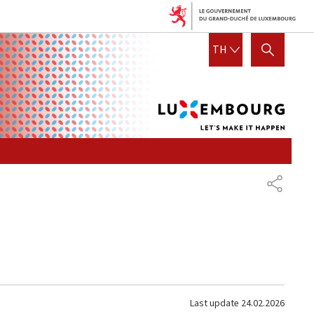
Lux
THAI
TH
SHOW HIDE SEARCH
let's
mak
it
hap
SHARE
Last update
24.02.2026